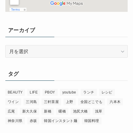
アーカイブ
ア
ー
カ
イ
タグ
ブ
BEAUTY
LIFE
PBOY
youtube
ランチ
レシピ
ワイン
三河島
三軒茶屋
上野
全国どこでも
六本木
広尾
新大久保
新橋
曙橋
池尻大橋
浅草
神奈川県
赤坂
韓国インスタント麺
韓国料理