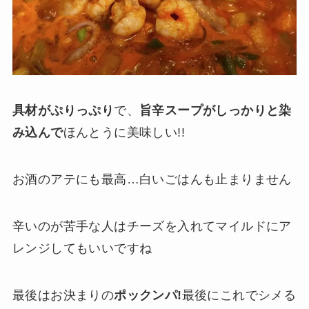
具材がぷりっぷり
で、
旨辛スープがしっかりと染
み込んで
ほんとうに美味しい!!
お酒のアテにも最高…白いごはんも止まりません
辛いのが苦手な人はチーズを入れてマイルドにア
レンジしてもいいですね
最後はお決まりの
ポックンパ!
最後にこれでシメる