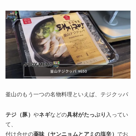
釜山のもう一つの名物料理といえば、テジクッパ
テジ（豚）
や
ネギ
などの
具材がたっぷり
入ってい
て、
付け合せの
薬味（ヤンニョムとアミの塩辛）
でお